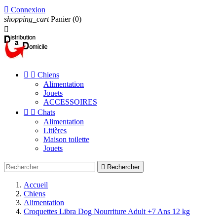

Connexion
shopping_cart
Panier
(0)



Chiens
Alimentation
Jouets
ACCESSOIRES


Chats
Alimentation
Litières
Maison toilette
Jouets

Rechercher
Accueil
Chiens
Alimentation
Croquettes Libra Dog Nourriture Adult +7 Ans 12 kg