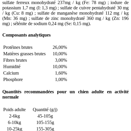
sulfate ferreux monohydraté 237mg / kg (Fe: 78 mg) ; iodure de
potassium 1,7 mg (I: 1,3 mg) ; sulfate de cuivre pentahydraté 30 mg
/ kg (Cu: 8 mg) ; sulfate de manganèse monohydraté 112 mg / kg
(Mn: 36 mg) ; sulfate de zinc monohydraté 360 mg / kg (Zn: 196
mg) ; sélénite de sodium 0,24 mg (Se: 0,15 mg).
Composants analytiques
Protéines brutes
26,00%
Matières grasses brutes
10,00%
Fibres brutes
3,00%
Humidité
10,00%
Calcium
1,60%
Phosphore
1,00%
Quantités recommandées pour un chien adulte en activité
normale
Poids adulte
Quantité (g/j)
2-6kg
45-105g
6-10kg
105-155g
10-25kg
155-305g